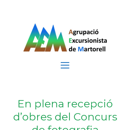
Vés
al
contingut
Menú
En plena recepció
d’obres del Concurs
de fotografia