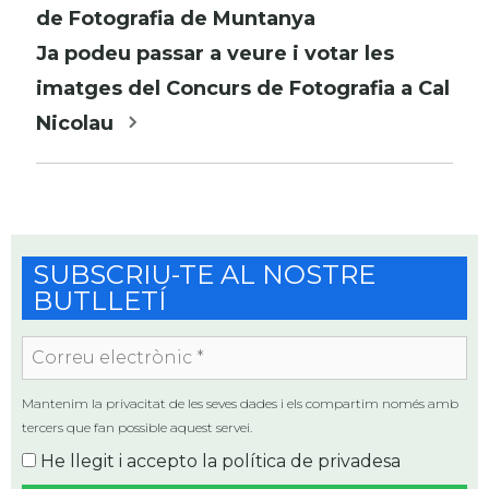
per
de Fotografia de Muntanya
les
Ja podeu passar a veure i votar les
entrades
imatges del Concurs de Fotografia a Cal
Nicolau
SUBSCRIU-TE AL NOSTRE
BUTLLETÍ
Correu
electrònic
*
Mantenim la privacitat de les seves dades i els compartim només amb
tercers que fan possible aquest servei.
He llegit i accepto la
política de privadesa