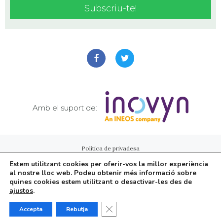
Amb el suport de:
Política de privadesa
Estem utilitzant cookies per oferir-vos la millor experiència
al nostre lloc web. Podeu obtenir més informació sobre
©
aTotArreu.cat
| Webs i notícies d'entitats
quines cookies estem utilitzant o desactivar-les des de
ajustos
.
Sumeu la vostra entitat al projecte!
Tanca el bàner de galetes RGPD
Accepta
Rebutja
Un altre projecte web d'
aTotArreu.com