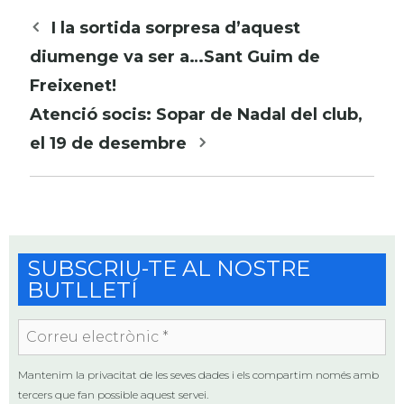
Navegació
I la sortida sorpresa d’aquest
per
diumenge va ser a…Sant Guim de
les
Freixenet!
entrades
Atenció socis: Sopar de Nadal del club,
el 19 de desembre
SUBSCRIU-TE AL NOSTRE
BUTLLETÍ
Correu
electrònic
*
Mantenim la privacitat de les seves dades i els compartim només amb
tercers que fan possible aquest servei.