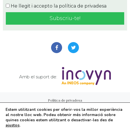
He llegit i accepto la
política de privadesa
Amb el suport de:
Política de privadesa
Estem utilitzant cookies per oferir-vos la millor experiència
al nostre lloc web. Podeu obtenir més informació sobre
©
aTotArreu.cat
| Webs i notícies d'entitats
quines cookies estem utilitzant o desactivar-les des de
ajustos
.
Sumeu la vostra entitat al projecte!