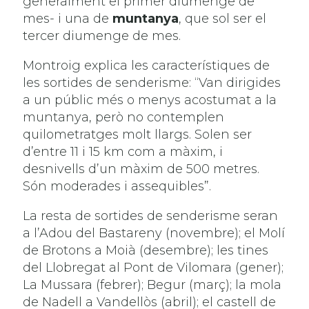
generalment el primer diumenge de
mes- i una de
muntanya
, que sol ser el
tercer diumenge de mes.
Montroig explica les característiques de
les sortides de senderisme: “Van dirigides
a un públic més o menys acostumat a la
muntanya, però no contemplen
quilometratges molt llargs. Solen ser
d’entre 11 i 15 km com a màxim, i
desnivells d’un màxim de 500 metres.
Són moderades i assequibles”.
La resta de sortides de senderisme seran
a l’Adou del Bastareny (novembre); el Molí
de Brotons a Moià (desembre); les tines
del Llobregat al Pont de Vilomara (gener);
La Mussara (febrer); Begur (març); la mola
de Nadell a Vandellòs (abril); el castell de