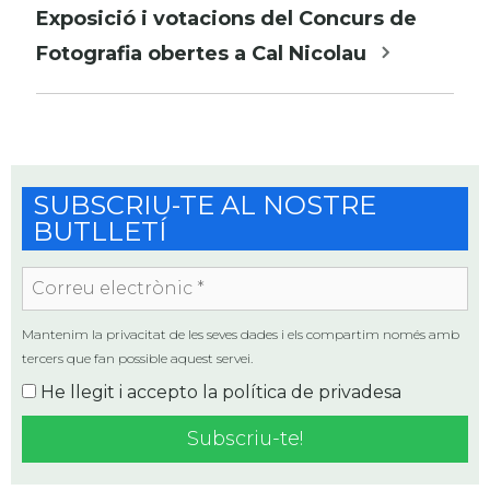
les
Exposició i votacions del Concurs de
entrades
Fotografia obertes a Cal Nicolau
SUBSCRIU-TE AL NOSTRE
BUTLLETÍ
Correu
electrònic
*
Mantenim la privacitat de les seves dades i els compartim només amb
tercers que fan possible aquest servei.
He llegit i accepto la
política de privadesa