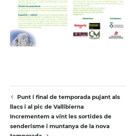
Navegació
Punt i final de temporada pujant als
per
llacs i al pic de Vallibierna
les
Incrementem a vint les sortides de
entrades
senderisme i muntanya de la nova