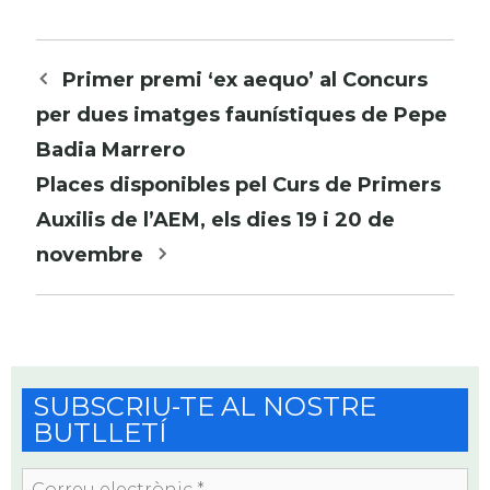
Navegació
Primer premi ‘ex aequo’ al Concurs
per
per dues imatges faunístiques de Pepe
les
Badia Marrero
entrades
Places disponibles pel Curs de Primers
Auxilis de l’AEM, els dies 19 i 20 de
novembre
SUBSCRIU-TE AL NOSTRE
BUTLLETÍ
Correu