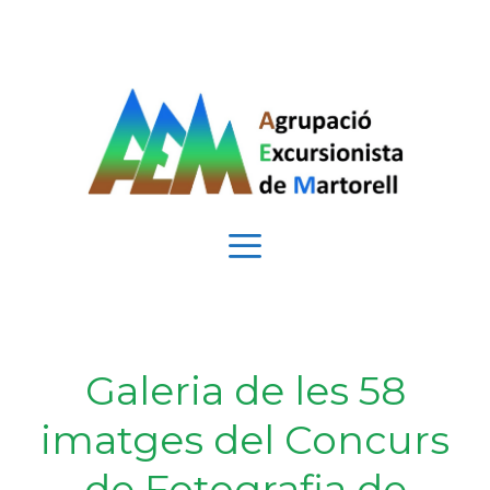
Vés
al
contingut
Menú
Galeria de les 58
imatges del Concurs
de Fotografia de